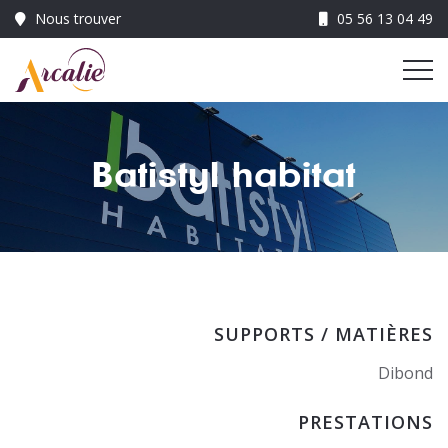
05 56 13 04 49
Me
Batistyl habitat
SUPPORTS / MATIÈRES
Dibond
PRESTATIONS