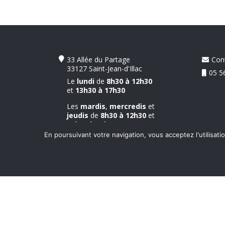
33 Allée du Partage
Con
33127 Saint-Jean-d'Illac
05 5
Le
lundi
de
8h30 à 12h30
et
13h30 à 17h30
Les
mardis
,
mercredis
et
jeudis
de
8h30 à 12h30
et
13h30 à 17h00
En poursuivant votre navigation, vous acceptez l'utilisati
Le
vendredi
de
8h30 à
13h00