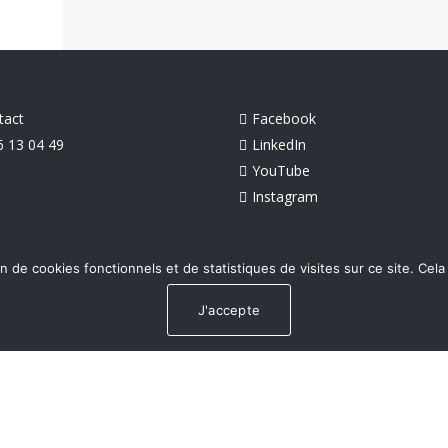
tact
Facebook
6 13 04 49
LinkedIn
YouTube
Instagram
on de cookies fonctionnels et de statistiques de visites sur ce site. Cela
J'accepte
©
arcalie.net
2026
Mentions légales
site par
Aggelos